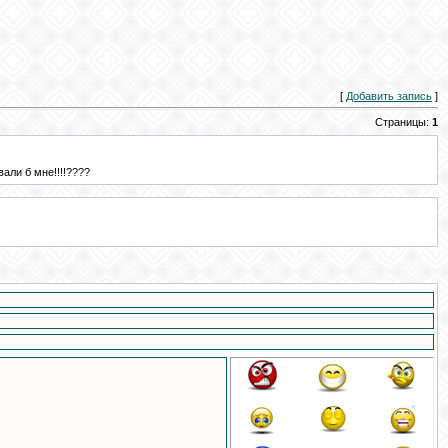
[
Добавить запись
]
Страницы:
1
али б мне!!!!????