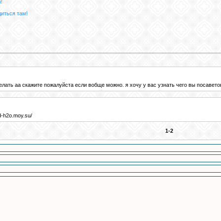
!
диться там!
делать аа скажите пожалуйста если вобще можно. я хочу у вас узнать чего вы посаветов
d-h2o.moy.su/
1-2