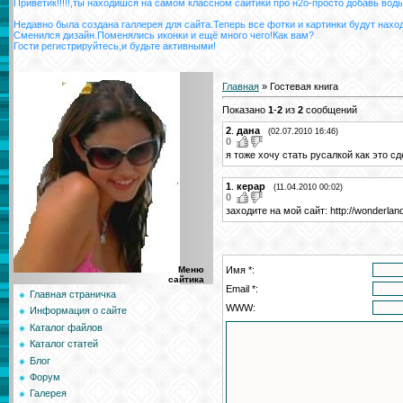
Приветик!!!!!,ты находишся на самом классном сайтики про н2о-просто добавь воды
Недавно была создана галлерея для сайта.Теперь все фотки и картинки будут нахо
Сменился дизайн.Поменялись иконки и ещё много чего!Как вам?
Гости регистрируйтесь,и будьте активными!
Главная
»
Гостевая книга
Показано
1
-
2
из
2
сообщений
2
.
дана
(02.07.2010 16:46)
0
я тоже хочу стать русалкой как это с
1
.
керар
(11.04.2010 00:02)
0
заходите на мой сайт: http://wonderlan
Имя *:
Меню
сайтика
Email *:
Главная страничка
WWW:
Информация о сайте
Каталог файлов
Каталог статей
Блог
Форум
Галерея