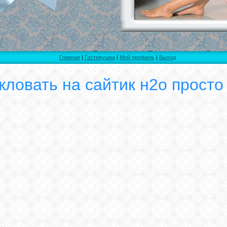
Главная
|
Гостевушка
|
Мой профиль
|
Выход
ловать на сайтик н2о просто