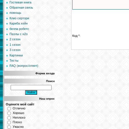
Гостевая книга
Обратная связь
помощь
Клио сертори
Кариба хейн
белла робетс
Пазлы с н2о
Код *:
2 сезон
1 сезон
3 сезон
Картинки
Тесты
FAQ (вопрос/ответ)
Форма входа
Поиск
Наш опрос
Оцените мой сайт
Отлично
Хорошо
Неплохо
Плохо
Ужасно