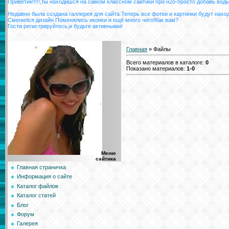
Приветик!!!!!,ты находишся на самом классном сайтики про н2о-просто добавь воды
Недавно была создана галлерея для сайта.Теперь все фотки и картинки будут нахо
Сменился дизайн.Поменялись иконки и ещё много чего!Как вам?
Гости регистрируйтесь,и будьте активными!
Главная
»
Файлы
Всего материалов в каталоге
:
0
Показано материалов
:
1-0
Меню
сайтика
Главная страничка
Информация о сайте
Каталог файлов
Каталог статей
Блог
Форум
Галерея