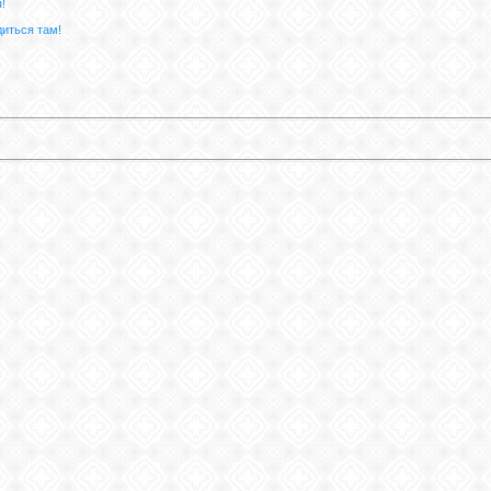
!
диться там!