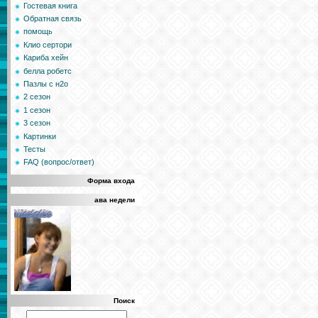
Гостевая книга
Обратная связь
помощь
Клио сертори
Кариба хейн
белла робетс
Пазлы с н2о
2 сезон
1 сезон
3 сезон
Картинки
Тесты
FAQ (вопрос/ответ)
Форма входа
ава недели
Поиск