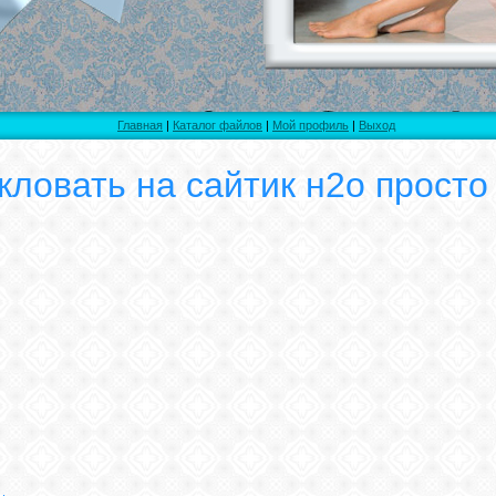
Главная
|
Каталог файлов
|
Мой профиль
|
Выход
ловать на сайтик н2о просто